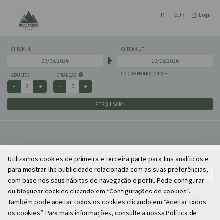
PT
EUR
Login
CHECK-IN
CHECK-OUT
CÓDIGO PROMOCIONAL
ADULTOS
CRIANÇAS
PESQUISAR
Utilizamos cookies de primeira e terceira parte para fins analíticos e
© 2026
Hotel Parque Serra da Lousã
Powered by
e-GDS
para mostrar-lhe publicidade relacionada com as suas preferências,
- Because a Hotel Sells More Than Rooms
com base nos seus hábitos de navegação e perfil. Pode configurar
ou bloquear cookies clicando em “Configurações de cookies”.
Política de Privacidade
Também pode aceitar todos os cookies clicando em “Aceitar todos
Política de Cookies
os cookies”. Para mais informações, consulte a nossa Política de
Resolução Alternativa de Litígios