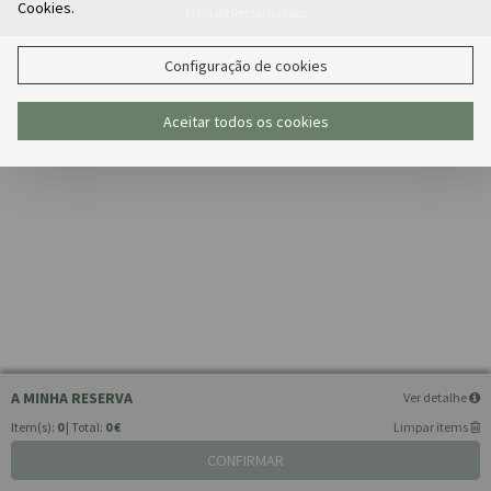
Cookies.
Livro de Reclamações
Configuração de cookies
Aceitar todos os cookies
A MINHA RESERVA
Ver detalhe
Item(s):
0
| Total:
0 €
Limpar items
CONFIRMAR