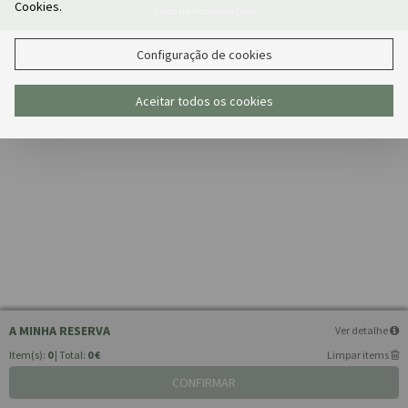
Cookies.
Livro de Reclamações
Configuração de cookies
Aceitar todos os cookies
A MINHA RESERVA
Ver detalhe
Item(s):
0
| Total:
0 €
Limpar items
CONFIRMAR