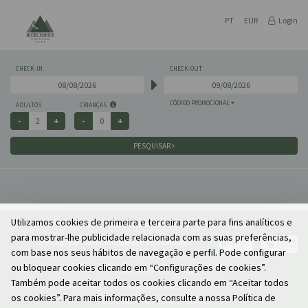
PT
EUR
Login
CHECK-IN
CHECK-OUT
CÓDIGO PROMOCIONAL
ADULTOS
CRIANÇAS
PESQUISAR
Utilizamos cookies de primeira e terceira parte para fins analíticos e
© 2026
Hotel Parque Serra da Lousã
Powered by
e-GDS
para mostrar-lhe publicidade relacionada com as suas preferências,
- Because a Hotel Sells More Than Rooms
com base nos seus hábitos de navegação e perfil. Pode configurar
ou bloquear cookies clicando em “Configurações de cookies”.
Política de Privacidade
Também pode aceitar todos os cookies clicando em “Aceitar todos
Política de Cookies
os cookies”. Para mais informações, consulte a nossa Política de
Resolução Alternativa de Litígios