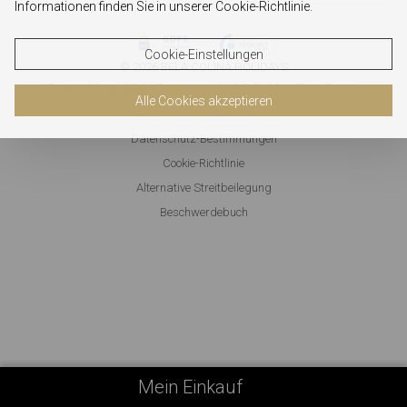
Informationen finden Sie in unserer Cookie-Richtlinie.
Cookie-Einstellungen
© 2026 BELA COLINA HOLIDAYS
Powered By
e-GDS
- Because a Hotel Sells More Than Rooms
Alle Cookies akzeptieren
Datenschutz-Bestimmungen
Cookie-Richtlinie
Alternative Streitbeilegung
Beschwerdebuch
Mein Einkauf