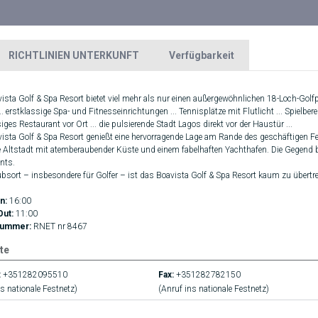
RICHTLINIEN UNTERKUNFT
Verfügbarkeit
ista Golf & Spa Resort bietet viel mehr als nur einen außergewöhnlichen 18-Loch-Golf
... erstklassige Spa- und Fitnesseinrichtungen ... Tennisplätze mit Flutlicht ... Spielber
iges Restaurant vor Ort ... die pulsierende Stadt Lagos direkt vor der Haustür ...
ista Golf & Spa Resort genießt eine hervorragende Lage am Rande des geschäftigen Fer
ve Altstadt mit atemberaubender Küste und einem fabelhaften Yachthafen. Die Gegend b
nts.
ubsort – insbesondere für Golfer – ist das Boavista Golf & Spa Resort kaum zu übertre
n:
16:00
Out:
11:00
nummer:
RNET nr 8467
te
:
+351282095510
Fax:
+351282782150
s nationale Festnetz)
(Anruf ins nationale Festnetz)