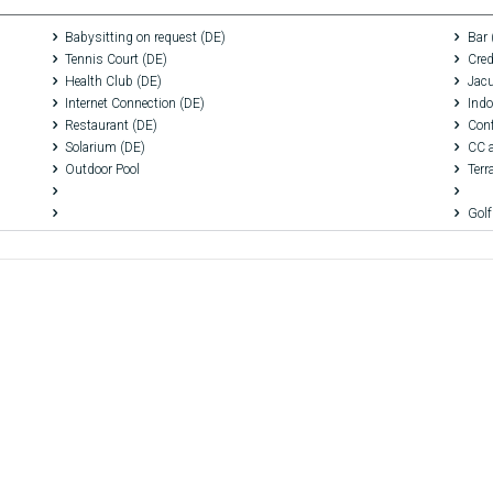
Babysitting on request (DE)
Bar 
Tennis Court (DE)
Cred
Health Club (DE)
Jacu
Internet Connection (DE)
Indo
Restaurant (DE)
Con
Solarium (DE)
CC 
Outdoor Pool
Terr
Golf