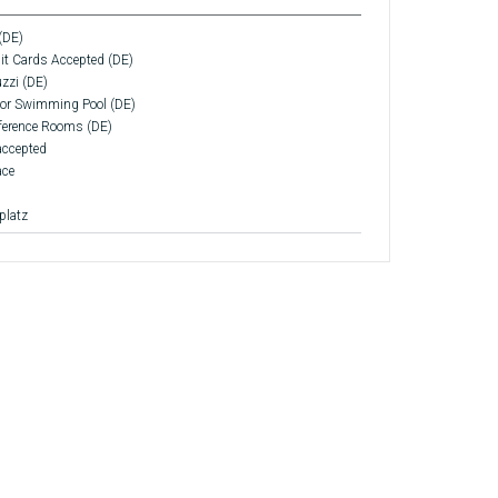
(DE)
it Cards Accepted (DE)
zzi (DE)
or Swimming Pool (DE)
ference Rooms (DE)
accepted
ace
platz