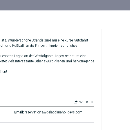
platz. Wunderschöne Strände sind nur eine kurze Autofahrt
eich und Fußball für die Kinder ... kinderfreundliches,
ienortes Lagos an der Westalgarve. Lagos selbst ist eine
ietet viele interessante Sehenswürdigkeiten und hervorragende
ffen!
WEBSITE
Email:
reservations@belacolinaholidays.com