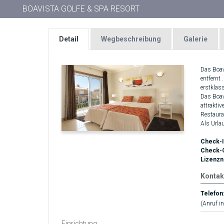
BOAVISTA GOLFE & SPA RESORT
Detail
Wegbeschreibung
Galerie
Das Boav
entfernt 
erstklass
Das Boav
attrakti
Restaura
Als Urla
Check-I
Check-
Lizenz
Kontak
Telefon
(Anruf in
Einrichtung