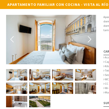
APARTAMENTO FAMILIAR CON COCINA - VISTA AL RÍO
Apar
dorm
dorm
tamb
CAR
Acc
Caj
Kit
Tel
Sec
WC 
CC 
Wi-
Mas
SU