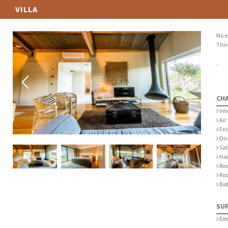
VILLA
No e
Thir
.
CH
Int
Air
Fri
Dir
Sat
Hai
Roo
Roo
Ba
SU
Ext