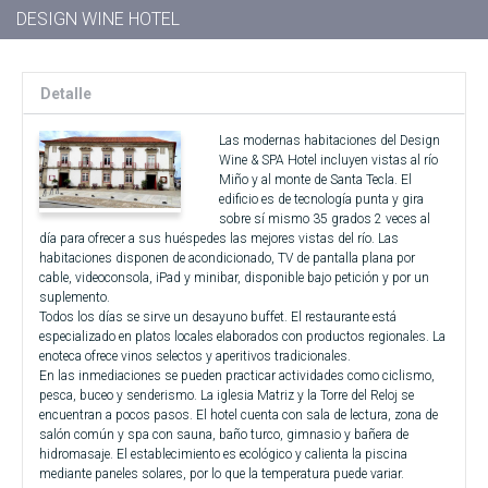
DESIGN WINE HOTEL
Detalle
Las modernas habitaciones del Design
Wine & SPA Hotel incluyen vistas al río
Miño y al monte de Santa Tecla. El
edificio es de tecnología punta y gira
sobre sí mismo 35 grados 2 veces al
día para ofrecer a sus huéspedes las mejores vistas del río. Las
habitaciones disponen de acondicionado, TV de pantalla plana por
cable, videoconsola, iPad y minibar, disponible bajo petición y por un
suplemento.
Todos los días se sirve un desayuno buffet. El restaurante está
especializado en platos locales elaborados con productos regionales. La
enoteca ofrece vinos selectos y aperitivos tradicionales.
En las inmediaciones se pueden practicar actividades como ciclismo,
pesca, buceo y senderismo. La iglesia Matriz y la Torre del Reloj se
encuentran a pocos pasos. El hotel cuenta con sala de lectura, zona de
salón común y spa con sauna, baño turco, gimnasio y bañera de
hidromasaje. El establecimiento es ecológico y calienta la piscina
mediante paneles solares, por lo que la temperatura puede variar.