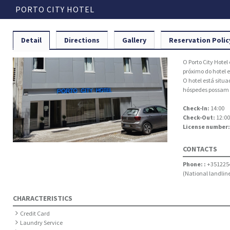
PORTO CITY HOTEL
Detail
Directions
Gallery
Reservation Polic
O Porto City Hote
próximo do hotel 
O hotel está situ
hóspedes possam 
Check-In:
14:00
Check-Out:
12:00
License number
CONTACTS
Phone: :
+351225
(National landline
CHARACTERISTICS
Credit Card
Laundry Service