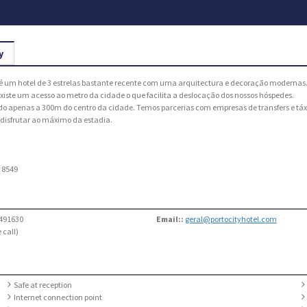
y
l é um hotel de 3 estrelas bastante recente com uma arquitectura e decoração modernas
existe um acesso ao metro da cidade o que facilita a deslocação dos nossos hóspedes.
ado apenas a 300m do centro da cidade. Temos parcerias com empresas de transfers e tá
disfrutar ao máximo da estadia.
:
8549
491630
Email::
geral@portocityhotel.com
 call)
Safe at reception
Internet connection point