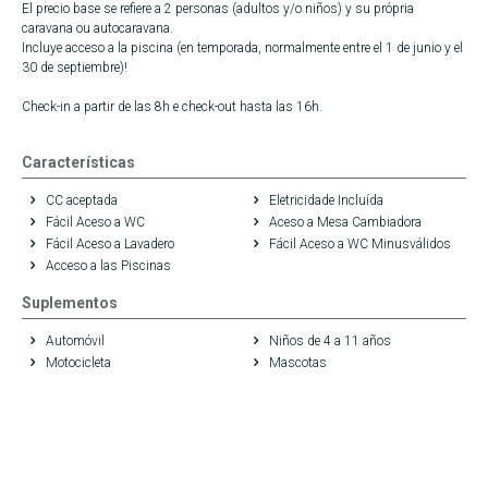
El precio base se refiere a 2 personas (adultos y/o niños) y su própria
caravana ou autocaravana.
Incluye acceso a la piscina (en temporada, normalmente entre el 1 de junio y el
30 de septiembre)!
Check-in a partir de las 8h e check-out hasta las 16h.
Características
CC aceptada
Eletricidade Incluída
Fácil Aceso a WC
Aceso a Mesa Cambiadora
Fácil Aceso a Lavadero
Fácil Aceso a WC Minusválidos
Acceso a las Piscinas
Suplementos
Automóvil
Niños de 4 a 11 años
Motocicleta
Mascotas