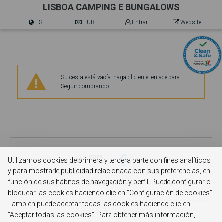
LISBOA CAMPING E BUNGALOWS
ES
EUR.
Entrar
Website
Su cesta está vacía, haga clic en el enlace para
Seguir comprando
Utilizamos cookies de primera y tercera parte con fines analíticos
y para mostrarle publicidad relacionada con sus preferencias, en
© 2026 LISBOA CAMPING E BUNGALOWS
función de sus hábitos de navegación y perfil. Puede configurar o
Powered By
e-GDS
- Because a Hotel Sells More Than Rooms
bloquear las cookies haciendo clic en “Configuración de cookies”.
También puede aceptar todas las cookies haciendo clic en
Política de Privacidad
“Aceptar todas las cookies”. Para obtener más información,