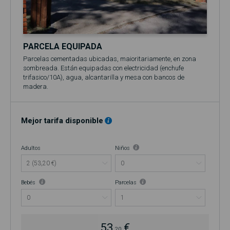
PARCELA EQUIPADA
Parcelas cementadas ubicadas, maioritariamente, en zona
sombreada. Están equipadas con electricidad (enchufe
trifasico/10A), agua, alcantarilla y mesa con bancos de
madera.
El precio base se refiere a 2 personas (adultos y/o niños) y su
própria caravana ou autocaravana.
Incluye acceso a la piscina (en temporada, normalmente entre
Mejor tarifa disponible
el 1 de junio y el 30 de septiembre)!
Adultos
Niños
Bebés
Parcelas
53,
€
20