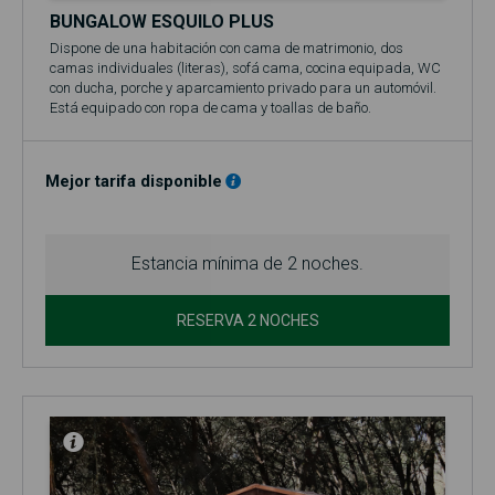
BUNGALOW ESQUILO PLUS
Dispone de una habitación con cama de matrimonio, dos
camas individuales (literas), sofá cama, cocina equipada, WC
con ducha, porche y aparcamiento privado para un automóvil.
Está equipado con ropa de cama y toallas de baño.
El precio base se refiere a 2 personas (adultos y/o niños).
Incluye acceso a la piscina (en temporada, normalmente entre
el 1 de junio y el 30 de septiembre)!
Mejor tarifa disponible
No se admiten mascotas en el bungalow.
Estancia mínima de 2 noches.
RESERVA 2 NOCHES