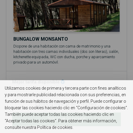
BUNGALOW MONSANTO
Dispone de una habitación con cama de matrimonio y una
habitación con tres camas individuales (dos son literas), salón,
kitchenette equipada, WC con ducha, porche y aparcamiento
privado para un automóvil.
Está equipado con ropa de cama y toallas de baño.
El precio base se refiere a 2 personas (adultos y/o niños).
Incluye acceso a la piscina (en temporada, normalmente entre
Mejor tarifa disponible
el 1 de junio y el 30 de septiembre)!
Utilizamos cookies de primera y tercera parte con fines analíticos
No se admiten mascotas en el bungalow.
y para mostrarle publicidad relacionada con sus preferencias, en
función de sus hábitos de navegación y perfil. Puede configurar o
Estancia mínima de 2 noches.
bloquear las cookies haciendo clic en “Configuración de cookies”.
También puede aceptar todas las cookies haciendo clic en
RESERVA 2 NOCHES
“Aceptar todas las cookies”. Para obtener más información,
consulte nuestra Política de cookies.