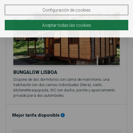
Configuración de cookies
Aceptar todas las cookies
BUNGALOW LISBOA
Dispone de dos dormitorios con cama de matrimonio, una
habitación con dos camas individuales (litera), salón,
kitchenette equipada, WC con ducha, porche y aparcamiento
privado para dos automóviles.
Está equipado con ropa de cama y toallas de baño.
El precio base se refiere a 2 personas (adultos y/o niños).
Incluye acceso a la piscina (en temporada, normalmente entre
Mejor tarifa disponible
el 1 de junio y el 30 de septiembre)!
No se admiten mascotas en el bungalow.