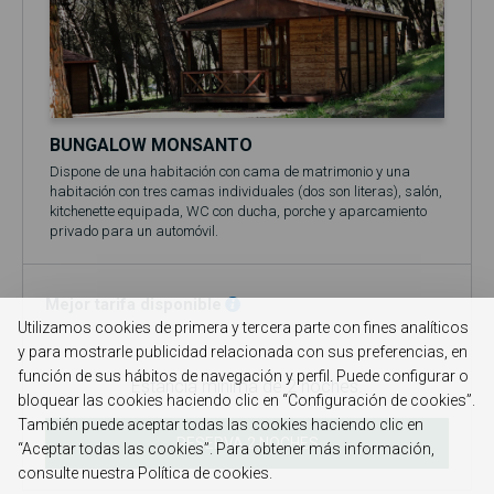
BUNGALOW MONSANTO
Dispone de una habitación con cama de matrimonio y una
habitación con tres camas individuales (dos son literas), salón,
kitchenette equipada, WC con ducha, porche y aparcamiento
privado para un automóvil.
Está equipado con ropa de cama y toallas de baño.
El precio base se refiere a 2 personas (adultos y/o niños).
Incluye acceso a la piscina (en temporada, normalmente entre
Mejor tarifa disponible
el 1 de junio y el 30 de septiembre)!
Utilizamos cookies de primera y tercera parte con fines analíticos
No se admiten mascotas en el bungalow.
y para mostrarle publicidad relacionada con sus preferencias, en
función de sus hábitos de navegación y perfil. Puede configurar o
Estancia mínima de 2 noches.
bloquear las cookies haciendo clic en “Configuración de cookies”.
También puede aceptar todas las cookies haciendo clic en
RESERVA 2 NOCHES
“Aceptar todas las cookies”. Para obtener más información,
consulte nuestra Política de cookies.