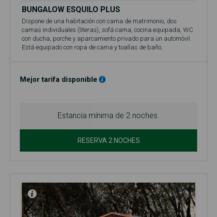
BUNGALOW ESQUILO PLUS
Dispone de una habitación con cama de matrimonio, dos
camas individuales (literas), sofá cama, cocina equipada, WC
con ducha, porche y aparcamiento privado para un automóvil.
Está equipado con ropa de cama y toallas de baño.
El precio base se refiere a 2 personas (adultos y/o niños).
Incluye acceso a la piscina (en temporada, normalmente entre
el 1 de junio y el 30 de septiembre)!
Mejor tarifa disponible
No se admiten mascotas en el bungalow.
Estancia mínima de 2 noches.
RESERVA 2 NOCHES