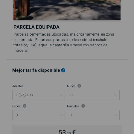
PARCELA EQUIPADA
Parcelas cementadas ubicadas, maioritariamente, en zona
sombreada. Están equipadas con electricidad (enchufe
trifasico/10A), agua, alcantarilla y mesa con bancos de
madera.
El precio base se refiere a 2 personas (adultos y/o niños) y su
própria caravana ou autocaravana.
Incluye acceso a la piscina (en temporada, normalmente entre
Mejor tarifa disponible
el 1 de junio y el 30 de septiembre)!
Adultos
Niños
Bebés
Parcelas
53,
€
20