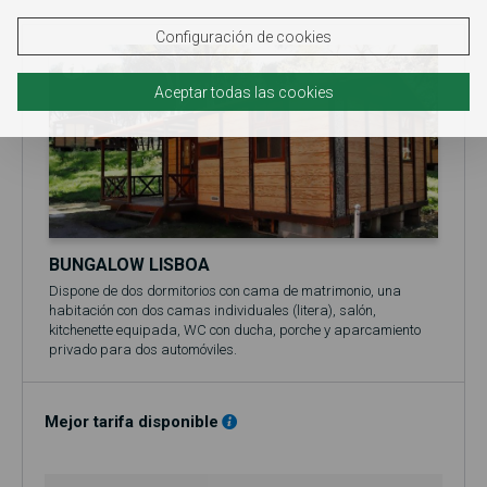
Configuración de cookies
Aceptar todas las cookies
BUNGALOW LISBOA
Dispone de dos dormitorios con cama de matrimonio, una
habitación con dos camas individuales (litera), salón,
kitchenette equipada, WC con ducha, porche y aparcamiento
privado para dos automóviles.
Está equipado con ropa de cama y toallas de baño.
El precio base se refiere a 2 personas (adultos y/o niños).
Incluye acceso a la piscina (en temporada, normalmente entre
Mejor tarifa disponible
el 1 de junio y el 30 de septiembre)!
No se admiten mascotas en el bungalow.