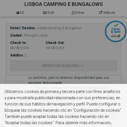
LISBOA CAMPING E BUNGALOWS
ES
EUR.
Entrar
Website
Hotel / Destino
Lisboa Camping & Bungalows
Ciudad
Portugal/Lisboa
Check-In
Check-Out
08/08/2026
09/08/2026
Adultos
2
MODIFICAR BÚSQUEDA
Lo sentimos, pero no tenemos disponibilidad para sus
opciones de búsqueda.
Por favor, cambie sus criterios o póngase en
Utilizamos cookies de primera y tercera parte con fines analíticos
contacto con nosotros.
y para mostrarle publicidad relacionada con sus preferencias, en
Estaremos encantados de darle la
bienvenida.
sales@lisboacamping.com
función de sus hábitos de navegación y perfil. Puede configurar o
bloquear las cookies haciendo clic en “Configuración de cookies”.
MODIFICAR BÚSQUEDA
También puede aceptar todas las cookies haciendo clic en
“Aceptar todas las cookies”. Para obtener más información,