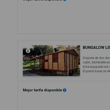
BUNGALOW LI
Dispone de dos dorm
salón, kitchenette
Está equipado con 
El precio base se re
Incluye acceso a la
No se admiten masc
Mejor tarifa disponible