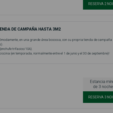
RESERVA 2 NO
TIENDA DE CAMPAÑA HASTA 3M2
ómodamente, en una grande área boscosa, con su propria tienda de campaña
).
 (enchufe trifasico/10A).
 piscina (en temporada, normalmente entre el 1 de junio y el 30 de septiembre)!
Estancia mí
de 3 noche
RESERVA 3 NO