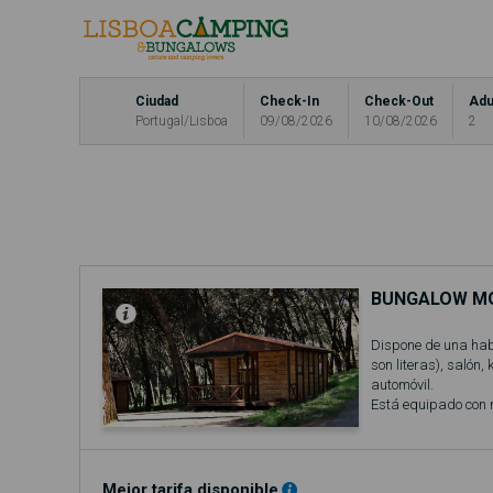
Ciudad
Check-In
Check-Out
Adu
Portugal/Lisboa
09/08/2026
10/08/2026
2
BUNGALOW M
Dispone de una hab
son literas), salón
automóvil.
Está equipado con 
El precio base se re
Incluye acceso a la
No se admiten masc
Mejor tarifa disponible