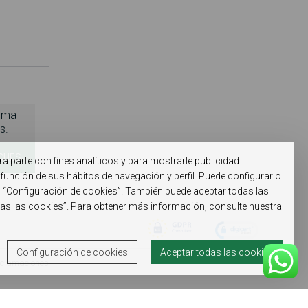
nima
s.
CHES
ra parte con fines analíticos y para mostrarle publicidad
función de sus hábitos de navegación y perfil. Puede configurar o
n “Configuración de cookies”. También puede aceptar todas las
das las cookies”. Para obtener más información, consulte nuestra
Configuración de cookies
Aceptar todas las cookies
eclamaciones