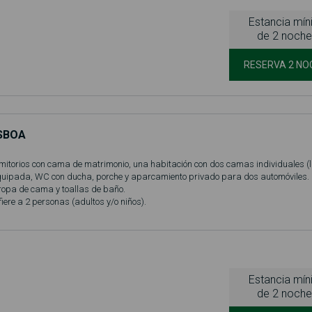
Estancia mí
de 2 noche
RESERVA 2 NO
SBOA
itorios con cama de matrimonio, una habitación con dos camas individuales (li
 equipada, WC con ducha, porche y aparcamiento privado para dos automóviles.
ropa de cama y toallas de baño.
fiere a 2 personas (adultos y/o niños).
 piscina (en temporada, normalmente entre el 1 de junio y el 30 de septiembre)!
otas en el bungalow.
Estancia mí
de 2 noche