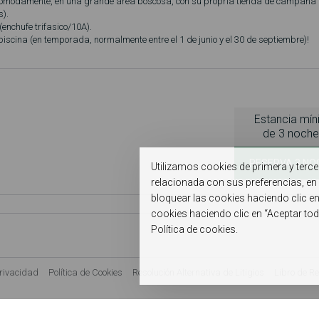
ómodamente, en una grande área boscosa, con su propria tienda de campaña
).
 (enchufe trifasico/10A).
 piscina (en temporada, normalmente entre el 1 de junio y el 30 de septiembre)!
Estancia mí
de 3 noche
RESERVA 3 NO
Utilizamos cookies de primera y terce
relacionada con sus preferencias, en 
bloquear las cookies haciendo clic e
cookies haciendo clic en “Aceptar to
Política de cookies.
Privacidad
Política de Cookies
Resolución Alternativa de Litigios
Libro de R