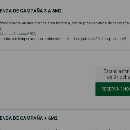
IENDA DE CAMPAÑA 3 A 6M2
ómodamente, en una grande área boscosa, con su propria tienda de campaña
).
 (enchufe trifasico/10A).
 piscina (en temporada, normalmente entre el 1 de junio y el 30 de septiembre)!
Estancia mí
de 3 noche
RESERVA 3 NO
IENDA DE CAMPAÑA + 6M2