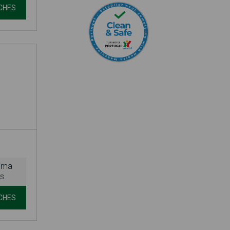
CHES
nima
s.
CHES