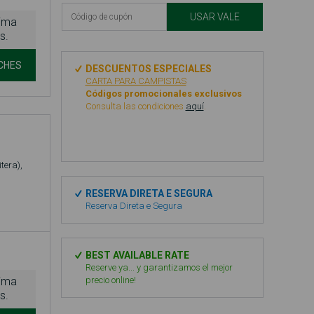
USAR VALE
nima
s.
CHES
DESCUENTOS ESPECIALES
CARTA PARA CAMPISTAS
Códigos promocionales exclusivos
Consulta las condiciones
aquí
.
tera),
RESERVA DIRETA E SEGURA
Reserva Direta e Segura
BEST AVAILABLE RATE
Reserve ya... y garantizamos el mejor
precio online!
nima
s.