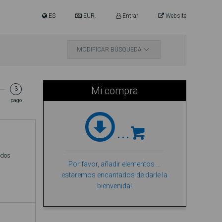
ES
EUR.
Entrar
Website
MODIFICAR BÚSQUEDA
Mi compra
3
pago
...
(dos
Por favor, añadir elementos ...
estaremos encantados de darle la
bienvenida!