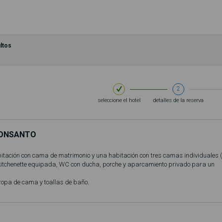
ltos
2
seleccione el hotel
detalles de la reserva
ONSANTO
itación con cama de matrimonio y una habitación con tres camas individuales 
, kitchenette equipada, WC con ducha, porche y aparcamiento privado para un
ropa de cama y toallas de baño.
fiere a 2 personas (adultos y/o niños).
 piscina (en temporada, normalmente entre el 1 de junio y el 30 de septiembre)!
otas en el bungalow.