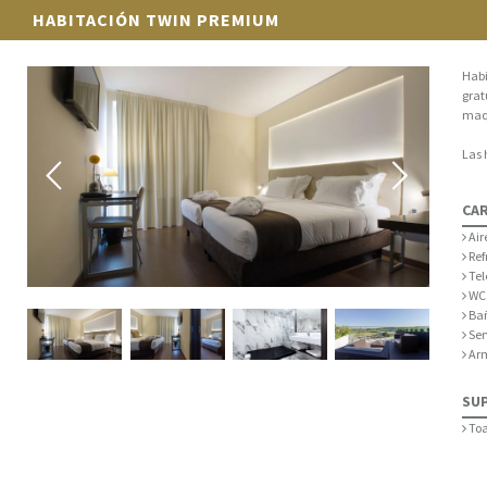
HABITACIÓN TWIN PREMIUM
Habi
grat
maqu
Las 
CAR
Air
Ref
Tel
WC 
Bañ
Ser
Arm
SU
Toa