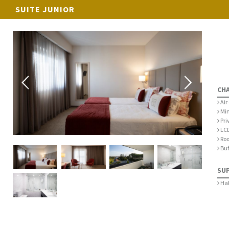
SUITE JUNIOR
CH
Air
Min
Pri
LCD
Roo
Buf
SU
Hal