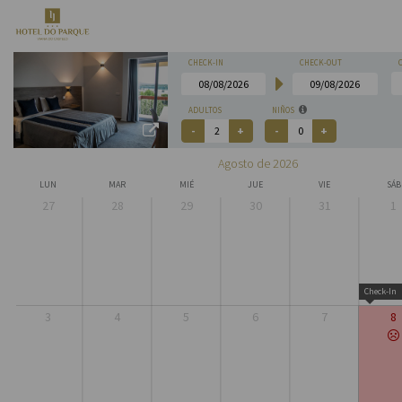
CHECK-IN
CHECK-OUT
ADULTOS
NIÑOS
Agosto de 2026
LUN
MAR
MIÉ
JUE
VIE
SÁB
27
28
29
30
31
1
Check-In
3
4
5
6
7
8