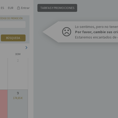
ES
EUR
Entrar
TARIFAS Y PROMOCIONES
CÓDIGO DE PROMOCIÓN
Lo sentimos, pero no tene
Por favor, cambie sus c
Estaremos encantados de d
BÚSQUEDA
DOM
2
9
174,65 €