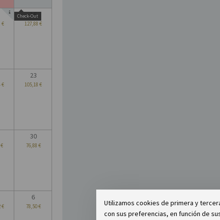
16
Check-Out
 €
127,88 €
23
 €
105,18 €
30
 €
76,88 €
6
Utilizamos cookies de primera y tercera
 €
78,50 €
con sus preferencias, en función de sus