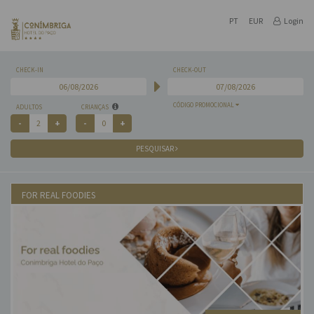
PT
EUR
Login
CHECK-IN
CHECK-OUT
CÓDIGO PROMOCIONAL
ADULTOS
CRIANÇAS
PESQUISAR
FOR REAL FOODIES