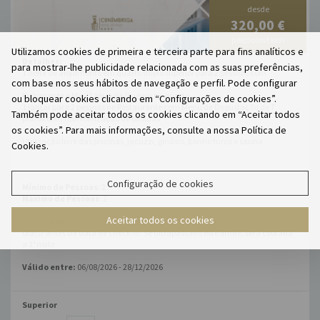
desde
320,00 €
preço com taxas
Utilizamos cookies de primeira e terceira parte para fins analíticos e
Detalhes:
para mostrar-lhe publicidade relacionada com as suas preferências,
1 noite de alojamento em quarto duplo superior para 2 pessoas com
com base nos seus hábitos de navegação e perfil. Pode configurar
pequeno almoço
Espumante e Mini Tábua de Queijos no quarto
ou bloquear cookies clicando em “Configurações de cookies”.
1 jantar para 2 pessoas no Restaurante com Menu de Degustação de 7
Também pode aceitar todos os cookies clicando em “Aceitar todos
pratos com harmonização de bebidas
os cookies”. Para mais informações, consulte a nossa Política de
Utilização livre das piscinas, jacuzzi, ginásio, banho turco e sauna
Cookies.
Configuração de cookies
Mínimo de Pessoas
: 2
Máximo de Pessoas
: 2
Aceitar todos os cookies
Política de Cancelamento:
Os cancelamentos têm de ser efetuados 1
dia(s) antes da data de check-in. Se ultrapassado este limite, será cobrada
a 1ª noite.
Válido entre:
06/08/2026 - 28/12/2026
Superior