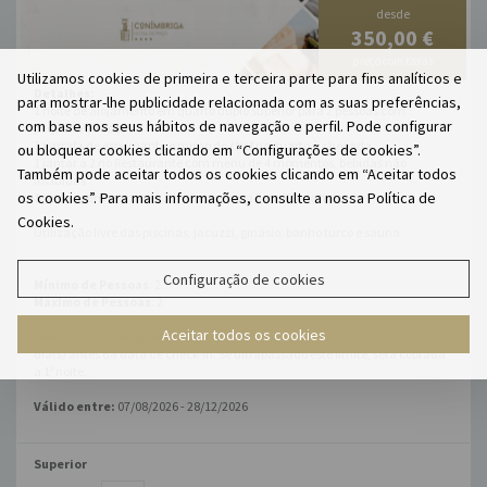
desde
350,00 €
preço com taxas
Utilizamos cookies de primeira e terceira parte para fins analíticos e
Detalhes:
para mostrar-lhe publicidade relacionada com as suas preferências,
1 noite de alojamento em quarto duplo superior para 2 pessoas com
com base nos seus hábitos de navegação e perfil. Pode configurar
pequeno almoço
1 garrafa de espumante e mimo do chef no quarto à chegada
ou bloquear cookies clicando em “Configurações de cookies”.
1 jantar a 2 no Restaurante com menu de 4 momentos, bebidas não
Também pode aceitar todos os cookies clicando em “Aceitar todos
incluídas
os cookies”. Para mais informações, consulte a nossa Política de
1 massagem relaxante 30 minutos para 2 no SPA de hotel
Cookies.
Utilização livre das piscinas, jacuzzi, ginásio, banho turco e sauna
Configuração de cookies
Mínimo de Pessoas
: 2
Máximo de Pessoas
: 2
Aceitar todos os cookies
Política de Cancelamento:
Os cancelamentos têm de ser efetuados 1
dia(s) antes da data de check-in. Se ultrapassado este limite, será cobrada
a 1ª noite.
Válido entre:
07/08/2026 - 28/12/2026
Superior