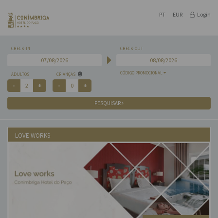
PT
EUR
Login
CHECK-IN
CHECK-OUT
CÓDIGO PROMOCIONAL
ADULTOS
CRIANÇAS
PESQUISAR
LOVE WORKS