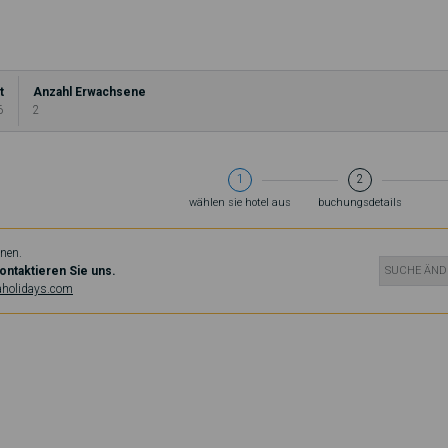
t
Anzahl Erwachsene
6
2
1
2
wählen sie hotel aus
buchungsdetails
onen.
ontaktieren Sie uns.
SUCHE ÄND
aholidays.com