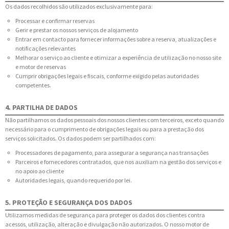
Os dados recolhidos são utilizados exclusivamente para:
Processar e confirmar reservas
Gerir e prestar os nossos serviços de alojamento
Entrar em contacto para fornecer informações sobre a reserva, atualizações e
notificações relevantes
Melhorar o serviço ao cliente e otimizar a experiência de utilização no nosso site
e motor de reservas
Cumprir obrigações legais e fiscais, conforme exigido pelas autoridades
competentes.
4. PARTILHA DE DADOS
Não partilhamos os dados pessoais dos nossos clientes com terceiros, exceto quando
necessário para o cumprimento de obrigações legais ou para a prestação dos
serviços solicitados. Os dados podem ser partilhados com:
Processadores de pagamento, para assegurar a segurança nas transações
Parceiros e fornecedores contratados, que nos auxiliam na gestão dos serviços e
no apoio ao cliente
Autoridades legais, quando requerido por lei.
5. PROTEÇÃO E SEGURANÇA DOS DADOS
Utilizamos medidas de segurança para proteger os dados dos clientes contra
acessos, utilização, alteração e divulgação não autorizados. O nosso motor de