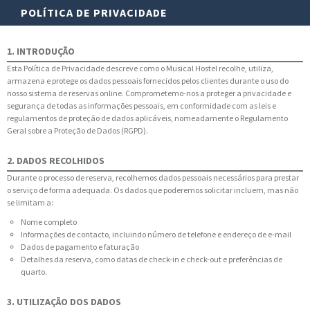
POLÍTICA DE PRIVACIDADE
1. INTRODUÇÃO
Esta Política de Privacidade descreve como o Musical Hostel recolhe, utiliza,
armazena e protege os dados pessoais fornecidos pelos clientes durante o uso do
nosso sistema de reservas online. Comprometemo-nos a proteger a privacidade e
segurança de todas as informações pessoais, em conformidade com as leis e
regulamentos de proteção de dados aplicáveis, nomeadamente o Regulamento
Geral sobre a Proteção de Dados (RGPD).
2. DADOS RECOLHIDOS
Durante o processo de reserva, recolhemos dados pessoais necessários para prestar
o serviço de forma adequada. Os dados que poderemos solicitar incluem, mas não
se limitam a:
Nome completo
Informações de contacto, incluindo número de telefone e endereço de e-mail
Dados de pagamento e faturação
Detalhes da reserva, como datas de check-in e check-out e preferências de
quarto.
3. UTILIZAÇÃO DOS DADOS