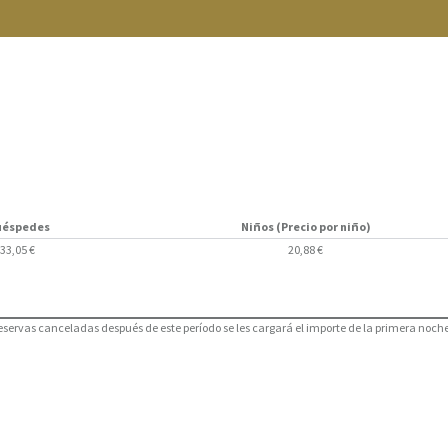
uéspedes
Niños (Precio por niño)
33,05 €
20,88 €
reservas canceladas después de este período se les cargará el importe de la primera noche