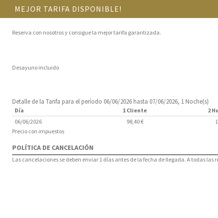
MEJOR TARIFA DISPONIBLE!
Reserva con nosotros y consigue la mejor tarifa garantizada.
Desayuno incluido
Detalle de la Tarifa para el período 06/06/2026 hasta 07/06/2026, 1 Noche(s)
Día
1 Cliente
2 H
06/06/2026
98,40 €
1
Precio con impuestos
POLÍTICA DE CANCELACIÓN
Las cancelaciones se deben enviar 1 días antes de la fecha de llegada. A todas las 