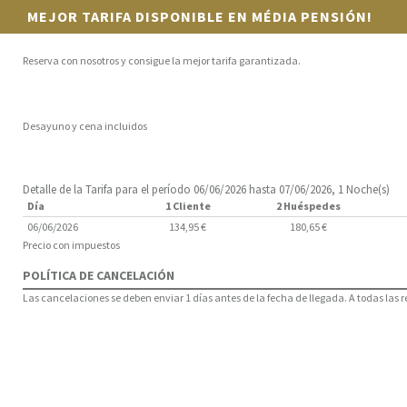
MEJOR TARIFA DISPONIBLE EN MÉDIA PENSIÓN!
Reserva con nosotros y consigue la mejor tarifa garantizada.
Desayuno y cena incluidos
Detalle de la Tarifa para el período 06/06/2026 hasta 07/06/2026, 1 Noche(s)
Día
1 Cliente
2 Huéspedes
06/06/2026
134,95 €
180,65 €
Precio con impuestos
POLÍTICA DE CANCELACIÓN
Las cancelaciones se deben enviar 1 días antes de la fecha de llegada. A todas las 