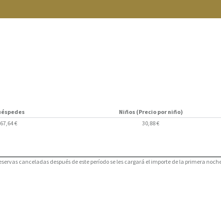
uéspedes
Niños (Precio por niño)
67,64 €
30,88 €
reservas canceladas después de este período se les cargará el importe de la primera noche