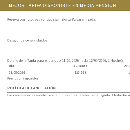
MEJOR TARIFA DISPONIBLE EN MÉDIA PENSIÓN!
Reserva con nosotros y consigue la mejor tarifa garantizada.
Desayuno y cena incluidos
Detalle de la Tarifa para el período 11/05/2026 hasta 12/05/2026, 1 Noche(s)
Día
1 Cliente
2 H
11/05/2026
123,98 €
1
Precio con impuestos
POLÍTICA DE CANCELACIÓN
Las cancelaciones se deben enviar 1 días antes de la fecha de llegada. A todas las 