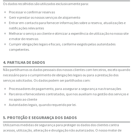
Os dados recolhidos são utilizados exclusivamente para:
Processar e confirmar reservas
Gerir e prestar os nossos serviços de alojamento
Entrar em contacto para fornecer informações sobre a reserva, atualizações e
notificações relevantes
Melhorar o serviço ao cliente e otimizar a experiência de utilização no nosso site
e motor de reservas
Cumprir obrigações legais e fiscais, conforme exigido pelas autoridades
competentes.
4. PARTILHA DE DADOS
Não partilhamos os dados pessoais dos nossos clientes com terceiros, exceto quando
necessário para o cumprimento de obrigações legais ou para a prestação dos
serviços solicitados. Os dados podem ser partilhados com:
Processadores de pagamento, para assegurar a segurança nas transações
Parceiros e fornecedores contratados, que nos auxiliam na gestão dos serviços e
no apoio ao cliente
Autoridades legais, quando requerido por lei.
5. PROTEÇÃO E SEGURANÇA DOS DADOS
Utilizamos medidas de segurança para proteger os dados dos clientes contra
acessos, utilização, alteração e divulgação não autorizados. O nosso motor de