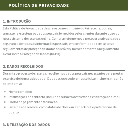
POLÍTICA DE PRIVACIDADE
1. INTRODUÇÃO
Esta Política de Privacidade descreve como o Império do Rei recolhe, utiliza,
armazena e protege os dados pessoais fornecidos pelos clientes durante o uso do
nosso sistema de reservas online. Comprometemo-nos a proteger a privacidade e
segurança de todas as informações pessoais, em conformidade com as leis e
regulamentos de proteção de dados aplicáveis, nomeadamente o Regulamento
Geral sobre a Proteção de Dados (RGPD).
2. DADOS RECOLHIDOS
Durante o processo de reserva, recolhemos dados pessoais necessários para prestar
o serviço de forma adequada. Os dados que poderemos solicitar incluem, mas não
se limitam a:
Nome completo
Informações de contacto, incluindo número de telefone e endereço de e-mail
Dados de pagamento e faturação
Detalhes da reserva, como datas de check-in e check-out e preferências de
quarto.
3. UTILIZAÇÃO DOS DADOS